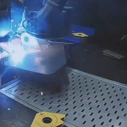
Loaded
:
/
Unmute
10
10
100.00%