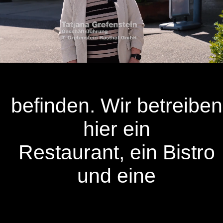
befinden. Wir betreiben
hier ein
Restaurant, ein Bistro
und eine
Loaded
:
/
Unmute
10
10
48.92%
Captions